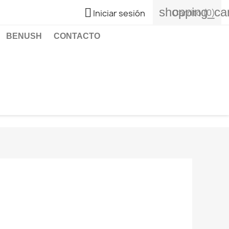
shopping_car

Carrito
(0)
Iniciar sesión
BENUSH
CONTACTO
h